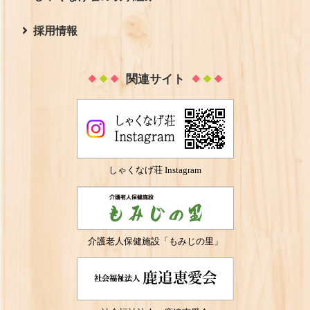
アクセス
サービスの概要
趣味別 職員紹介
採用情報
担当者紹介
仕事風景
しゃくなげ荘 ゲーム部！！
関連サイト
子育て支援
採用情報
ソーラーパネルの設置
募集要項
「働き方改革」ってなんだろう
採用担当者インタビュー
しゃくなげ荘 Instagram
職員のベクトル調査（意識調査）
教えて！先輩
あなたと私の人生会議を考える
先輩の一日
介護老人保健施設「もみじの里」
有給休暇取得率向上の取り組み
研修制度
夜間待機体制
採用サポート体制
眠りスキャンの導入
応募フォーム