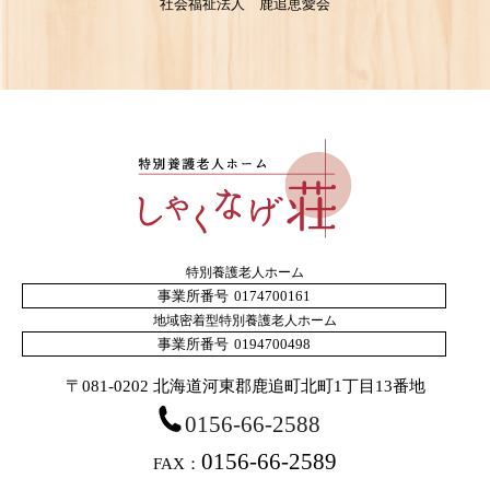
社会福祉法人 鹿追恵愛会
過去の看取り事例の再分析調査
ペーパーレスに向けての取り組み
業務改善に取り組んでいます
国内初！介護記録システムとナースコールの連動
アロママッサージの取り組み
特別養護老人ホーム
福祉用具のご紹介
事業所番号
0174700161
地域密着型特別養護老人ホーム
事業所番号
0194700498
〒081-0202 北海道河東郡鹿追町北町1丁目13番地
0156-66-2588
0156-66-2589
FAX：