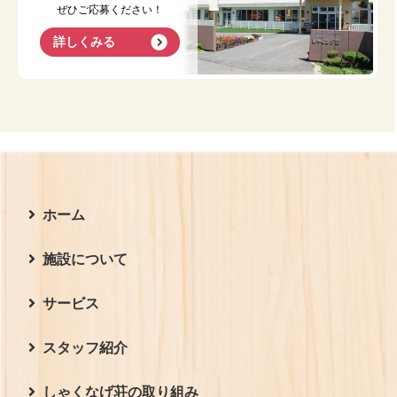
ぜひご応募ください！
詳しくみる
ホーム
施設について
新着情報
サービス
お問い合わせ
施設の特徴
スタッフ紹介
施設案内
サービス
しゃくなげ荘の取り組み