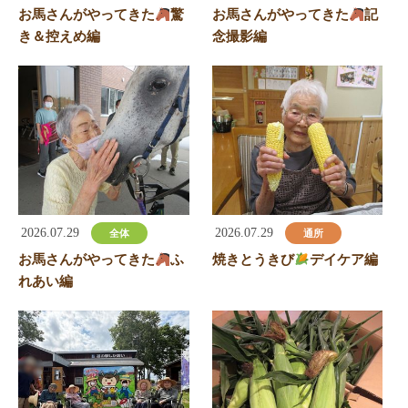
お馬さんがやってきた
驚
お馬さんがやってきた
記
き＆控えめ編
念撮影編
2026.07.29
2026.07.29
全体
通所
お馬さんがやってきた
ふ
焼きとうきび
デイケア編
れあい編