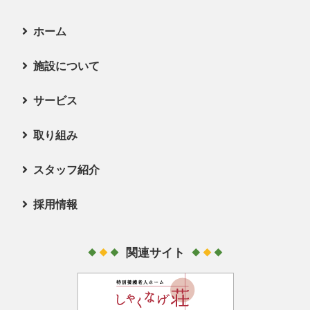
ホーム
施設について
新着情報
サービス
お問い合わせ
施設長挨拶
取り組み
施設の特徴
サービス
スタッフ紹介
施設案内
サービスの概要
採用情報
所定疾患施設療養費の公表
担当者紹介
ユニット係
アクセス
関連サイト
リハビリテーション係
採用情報
庶務係
募集要項