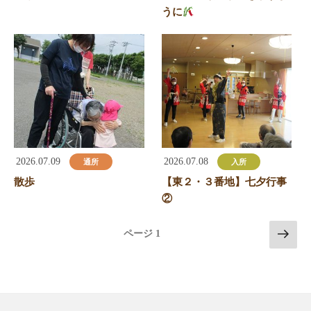
うに
2026.07.09
2026.07.08
通所
入所
散歩
【東２・３番地】七夕行事
②
次
ページ
1
の
ペ
ー
ジ