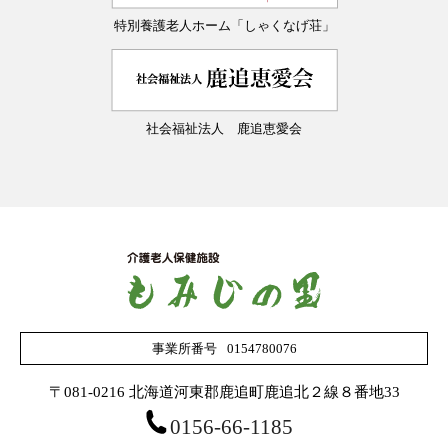
居宅介護支援係
特別養護老人ホーム「しゃくなげ荘」
資格取得支援
教えて！先輩
先輩の一日
社会福祉法人 鹿追恵愛会
研修制度
採用サポート体制
職員寮のご案内
応募フォーム
事業所番号
0154780076
〒081-0216 北海道河東郡鹿追町鹿追北２線８番地33
0156-66-1185