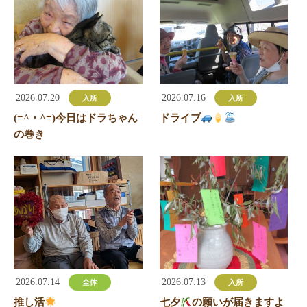
2026.07.20
2026.07.16
入所
入所
(=^・^=)今日はドラちゃん
ドライブ
の巻き
2026.07.14
2026.07.13
全体
入所
推し活
七夕
の願いが届きますよ