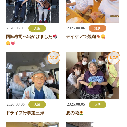
稿
ナ
ビ
ゲ
2026.08.07
2026.08.06
入所
通所
ー
回転寿司へ出かけました
デイケアで焼肉
シ
ョ
ン
2026.08.06
2026.08.05
入所
入所
ドライブ行事第三弾
夏の花