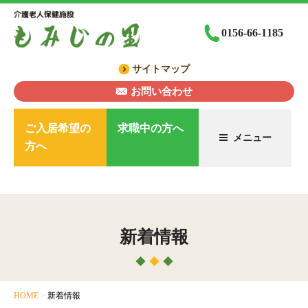
コ
ン
0156-66-1185
テ
ン
サイトマップ
ツ
へ
お問い合わせ
ス
キ
ご入居希望の
求職中の方へ
メニュー
ッ
方へ
プ
新着情報
HOME
>
新着情報