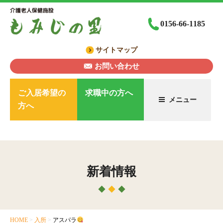
コ
ン
0156-66-1185
テ
ン
サイトマップ
ツ
へ
お問い合わせ
ス
キ
ご入居希望の
求職中の方へ
メニュー
ッ
方へ
プ
新着情報
HOME
>
入所
>
アスパラ