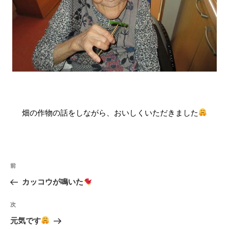
畑の作物の話をしながら、おいしくいただきました
投
前
過
稿
去
カッコウが鳴いた
ナ
の
ビ
投
次
次
ゲ
稿
の
元気です