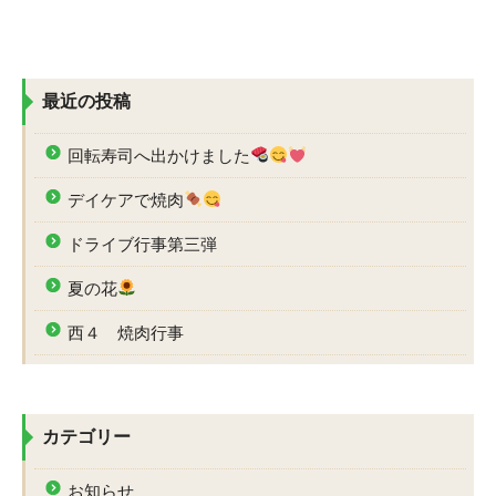
投
ー
稿
シ
ョ
ン
最近の投稿
回転寿司へ出かけました
デイケアで焼肉
ドライブ行事第三弾
夏の花
西４ 焼肉行事
カテゴリー
お知らせ