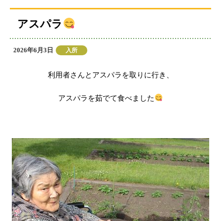
アスパラ
投
2026年6月3日
カ
入所
稿
テ
日:
ゴ
利用者さんとアスパラを取りに行き、
リ
ー
アスパラを茹でて食べました