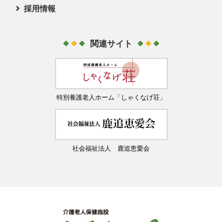
サービスの概要
採用情報
所定疾患施設療養費の公表
担当者紹介
ユニット係
アクセス
関連サイト
リハビリテーション係
採用情報
庶務係
募集要項
居宅介護支援係
特別養護老人ホーム「しゃくなげ荘」
資格取得支援
教えて！先輩
先輩の一日
社会福祉法人 鹿追恵愛会
研修制度
採用サポート体制
職員寮のご案内