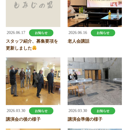
稿
ナ
ビ
ゲ
2026.06.17
2026.06.16
お知らせ
お知らせ
ー
スタッフ紹介、募集要項を
老人会講話
シ
更新しました
ョ
ン
2026.03.30
2026.03.30
お知らせ
お知らせ
講演会の後の様子
講演会準備の様子