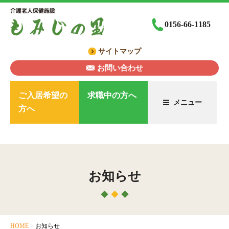
コ
ン
0156-66-1185
テ
ン
サイトマップ
ツ
へ
お問い合わせ
ス
キ
ご入居希望の
求職中の方へ
メニュー
ッ
方へ
プ
お知らせ
HOME
>
お知らせ