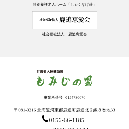
居宅介護支援係
特別養護老人ホーム「しゃくなげ荘」
資格取得支援
教えて！先輩
先輩の一日
社会福祉法人 鹿追恵愛会
研修制度
採用サポート体制
職員寮のご案内
応募フォーム
事業所番号
0154780076
〒081-0216 北海道河東郡鹿追町鹿追北２線８番地33
0156-66-1185