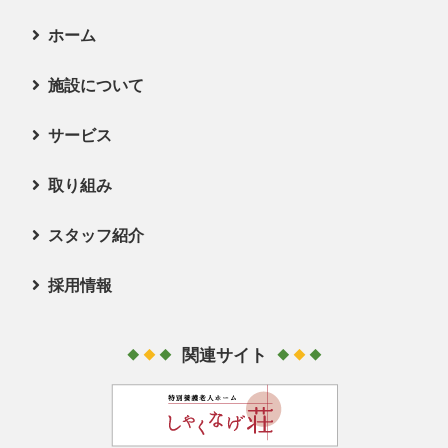
ホーム
施設について
新着情報
サービス
お問い合わせ
施設長挨拶
取り組み
施設の特徴
サービス
スタッフ紹介
施設案内
サービスの概要
採用情報
所定疾患施設療養費の公表
担当者紹介
ユニット係
アクセス
関連サイト
リハビリテーション係
採用情報
庶務係
募集要項