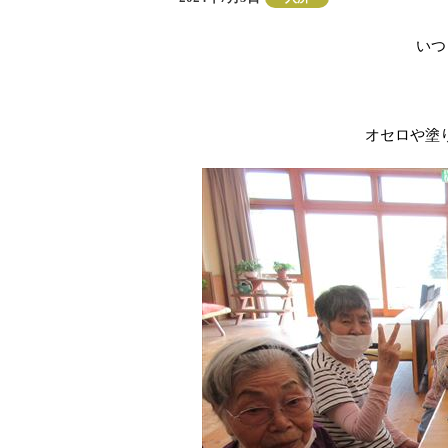
稿
テ
日:
ゴ
いつ
リ
ー
オセロや塗