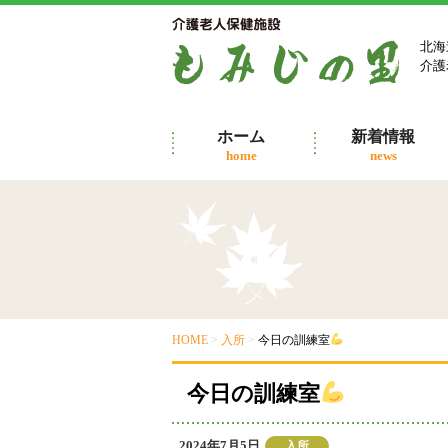
コ
ン
北海
テ
介護
ン
ツ
へ
ホーム
新着情報
ス
home
news
キ
ッ
プ
HOME
>
入所
>
今日の訓練室
今日の訓練室
投
2024年7月5日
カ
入所