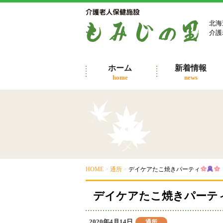
コ
ン
北海
テ
介護
ン
ツ
へ
ホーム
新着情報
ス
home
news
キ
ッ
プ
HOME
>
通所
>
デイケアたこ焼きパーティ
デイケアたこ焼きパーテ
投
2020年4月14日
カ
通所