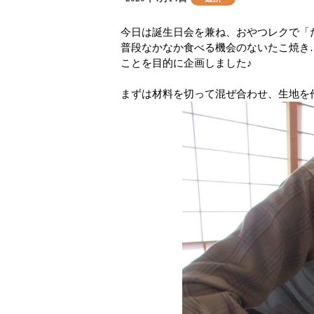
稿
テ
日:
ゴ
今日は誕生日会を兼ね、おやつレクで「
リ
普段なかなか食べる機会のないたこ焼き
ー
ことを目的に企画しました♪
まずは材料を切って混ぜ合わせ、生地を